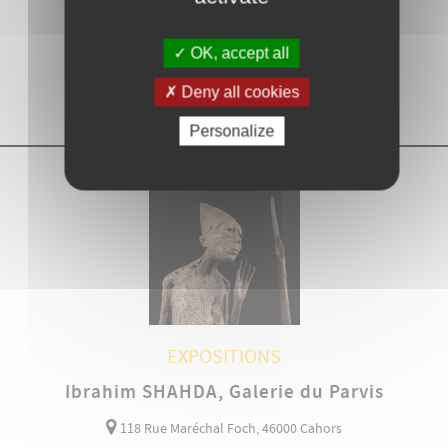
Cité Bessières, Cahors
OK, accept all
14
20
>
Deny all cookies
MAI 2026
SEP 2026
Personalize
EXPOSITIONS
Ibrahim SHAHDA, Galerie du Parvis
118 Rue Maréchal Foch, 46000 Cahors