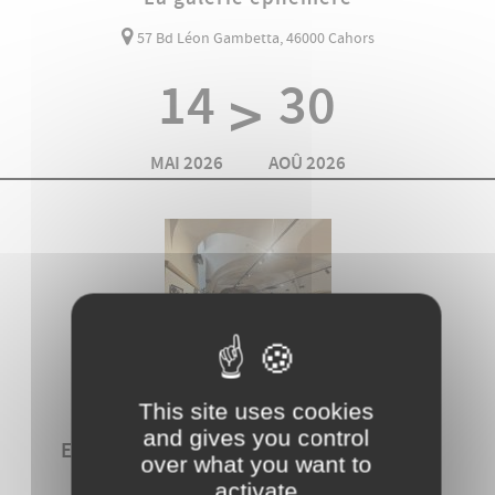
57 Bd Léon Gambetta, 46000 Cahors
14
30
>
MAI 2026
AOÛ 2026
VISITES GUIDÉES
This site uses cookies
and gives you control
Exposition ParcourS, un regard sur le
over what you want to
pastoralisme
activate