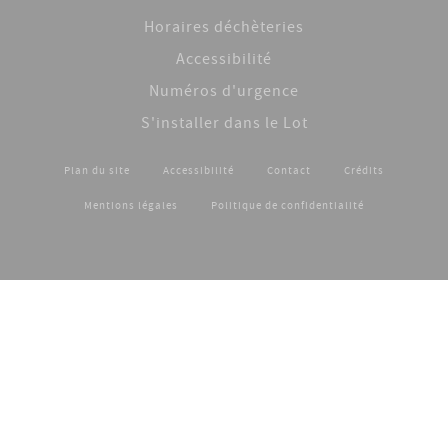
Horaires déchèteries
Accessibilité
Numéros d'urgence
S'installer dans le Lot
Plan du site
Accessibilité
Contact
Crédits
Footer menu
Mentions légales
Politique de confidentialité