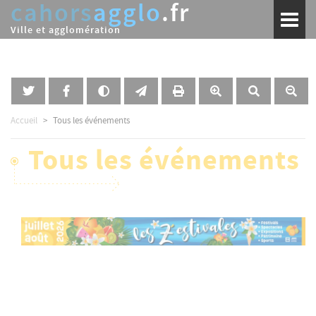
cahors
agglo
.fr
Aller
Toggl
au
naviga
Ville et agglomération
contenu
principal
Accueil
Tous les événements
Tous les événements
Image