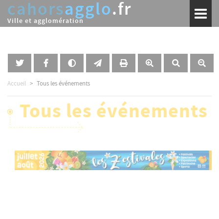
cahors
agglo
.fr
Aller
Toggl
au
naviga
Ville et agglomération
contenu
principal
Accueil
Tous les événements
Tous les événements
Image