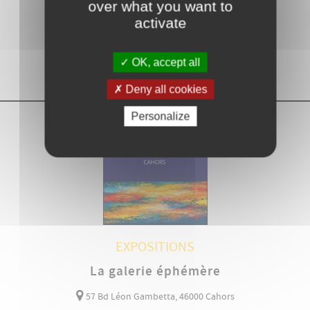
over what you want to
118 Rue Maréchal Foch, 46000 Cahors
activate
14
20
>
OK, accept all
MAI 2026
SEP 2026
Deny all cookies
Personalize
EXPOSITIONS
La galerie éphémère
57 Bd Léon Gambetta, 46000 Cahors