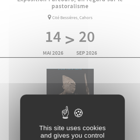
pastoralisme
Cité Bessières, Cahors
14
20
>
MAI 2026
SEP 2026
EXPOSITIONS
This site uses cookies
Ibrahim SHAHDA, Galerie du Parvis
and gives you control