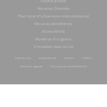
Espace presse
Horaires Divonéo
Plan local d'urbanisme intercommunal
Horaires déchèteries
Accessibilité
Numéros d'urgence
S'installer dans le Lot
Plan du site
Accessibilité
Contact
Crédits
Footer menu
Mentions légales
Politique de confidentialité