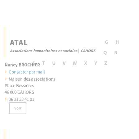
ATAL
- Tout -
A
B
C
D
E
F
G
H
|
Associations humanitaires et sociales
CAHORS
I
J
K
L
M
N
O
P
Q
R
S
T
U
V
W
X
Y
Z
Nancy BROCHIER
Contacter par mail
Maison des associations
Place Bessières
46 000 CAHORS
06 31 33 41 01
Voir