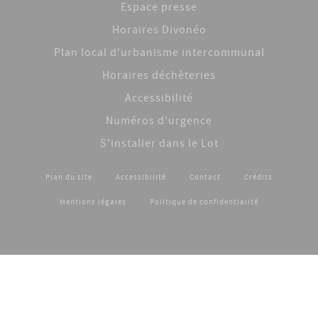
Espace presse
Horaires Divonéo
Plan local d'urbanisme intercommunal
Horaires déchèteries
Accessibilité
Numéros d'urgence
S'installer dans le Lot
Plan du site
Accessibilité
Contact
Crédits
Footer menu
Mentions légales
Politique de confidentialité