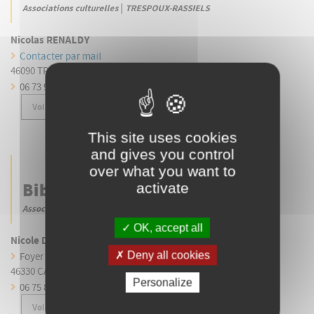
|
Associations culturelles
TRESPOUX-RASSIELS
Nicolas RENALDY
Contacter par mail
46090 TRESPOUX-RASSIELS
06 73 90 86 29
Voir
This site uses cookies
and gives you control
over what you want to
Bibliothèque
activate
|
Associations culturelles
CABRERETS
OK, accept all
Nicole DELVIT
Deny all cookies
Foyer Rural - Millet
46330 CABRERETS
Personalize
06 75 85 80 75
Voir