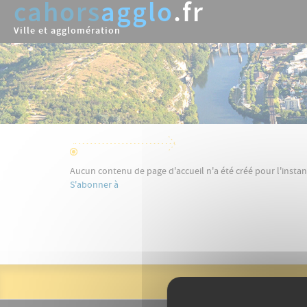
cahors
agglo
.fr
Aller
au
Ville et agglomération
contenu
principal
Aucun contenu de page d'accueil n'a été créé pour l'instan
S'abonner à