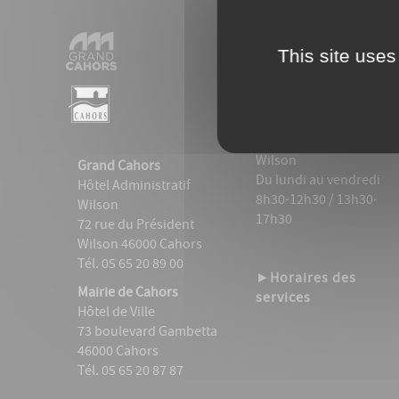
ACCUEIL PUBLIC
This site uses
►
Accueil Général
Ville & Grand Cahors
Hôtel Wilson
72 rue du Président
Wilson
Grand Cahors
Du lundi au vendredi
Hôtel Administratif
8h30-12h30 / 13h30-
Wilson
17h30
72 rue du Président
Wilson 46000 Cahors
Tél. 05 65 20 89 00
►
Horaires des
Mairie de Cahors
services
Hôtel de Ville
73 boulevard Gambetta
46000 Cahors
Tél. 05 65 20 87 87