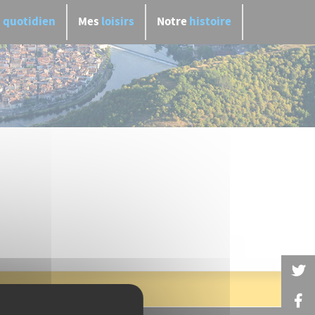
n
quotidien
Mes
loisirs
Notre
histoire