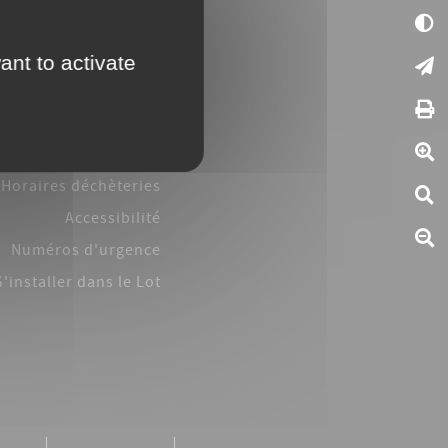
Espace presse
ant to activate
Horaires Divonéo
Plan local
d'urbanisme
intercommunal
Horaires déchèteries
Accessibilité
Numéros d'urgence
S'installer dans le Lot