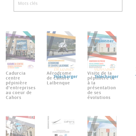
Visionner
19/12/2025
01/07/2024
Cadurcia
Aérodrome
Visite de la
Télécharger
Télécharger
centre
de Cahors
pépinière et
pépinière
Lalbenque
à la
d'entreprises
présentation
au coeur de
de ses
Cahors
évolutions