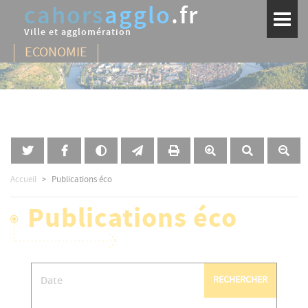
cahors
agglo
.fr
Aller
Toggl
au
naviga
Ville et agglomération
contenu
principal
Accueil
Publications éco
Publications éco
RECHERCHER