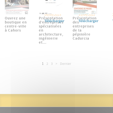
04/09/2023
11/04/2022
Ouvrez une
Présentation
Présentation
Télécharger
Télécharger
boutique en
d’entreprises
des
centre-ville
spécialisées
entreprises
à Cahors
en
de la
architecture,
pépinière
ingénierie
Cadurcia
et…
Pagination
Page
1
Page
2
Page
3
Page
>
Dernière
Dernier
courante
suivante
page