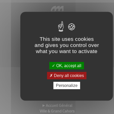
This site uses cookies
Grand Cahors
and gives you control over
Hôtel Administratif Wilson
what you want to activate
72 rue du Président Wilson 46000 Cahors
Tél. 05 65 20 89 00
OK, accept all
Mairie de Cahors
Hôtel de Ville
Deny all cookies
73 boulevard Gambetta 46000 Cahors
Personalize
Tél. 05 65 20 87 87
ACCUEIL PUBLIC
►
Accueil Général
Ville & Grand Cahors