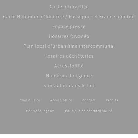
Carte interactive
Carte Nationale d'Identité / Passeport et France Identité
Espace presse
Horaires Divonéo
Plan local d'urbanisme intercommunal
Horaires déchèteries
Accessibilité
Numéros d'urgence
S'installer dans le Lot
Plan du site
Accessibilité
Contact
Crédits
Footer menu
Mentions légales
Politique de confidentialité