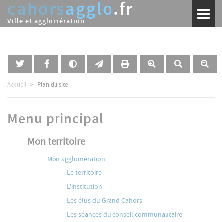
cahors
agglo
.fr
Aller
Toggl
au
naviga
Ville et agglomération
contenu
principal
Accueil
Plan du site
Menu principal
Mon territoire
Mon agglomération
Le territoire
L'institution
Les élus du Grand Cahors
Les séances du conseil communautaire