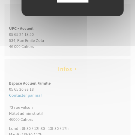
Contacts
UPC - Accueil
05 65 24 13 50
534, Rue Emile Zola
46 000
Cahors
Infos +
Espace Accueil Famille
05 65 20 88 18
Contacter par mail
72 rue wilson
Hôtel administratif
46000
Cahors
Lundi :
8h30 / 12h30 - 13h30 / 17h