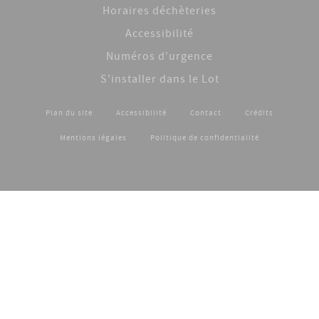
Horaires déchèteries
Accessibilité
Numéros d'urgence
S'installer dans le Lot
Plan du site
Accessibilité
Contact
Crédits
Footer menu
Mentions légales
Politique de confidentialité