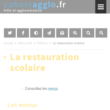
cahors
agglo
.fr
Aller
Toggl
au
naviga
Ville et agglomération
contenu
principal
Accueil
Mon profil
Enfants
La restauration scolaire
La restauration
scolaire
Consultez les
menus
Les menus