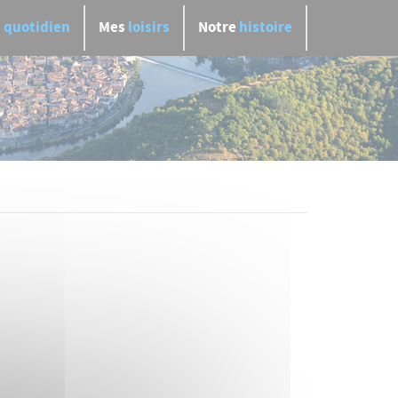
n
quotidien
Mes
loisirs
Notre
histoire