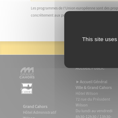
Les programmes de l'Union européenne sont des proposit
concrètement aux politiques européennes.
This site uses
ACCUEIL PUBLIC
►
Accueil Général
Ville & Grand Cahors
Hôtel Wilson
72 rue du Président
Wilson
Grand Cahors
Du lundi au vendredi
Hôtel Administratif
8h30-12h30 / 13h30-