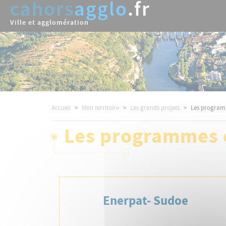
cahors
agglo
.fr
Aller
au
Ville et agglomération
contenu
principal
Accueil
Mon territoire
Les grands projets
Les program
Les programmes 
Enerpat- Sudoe