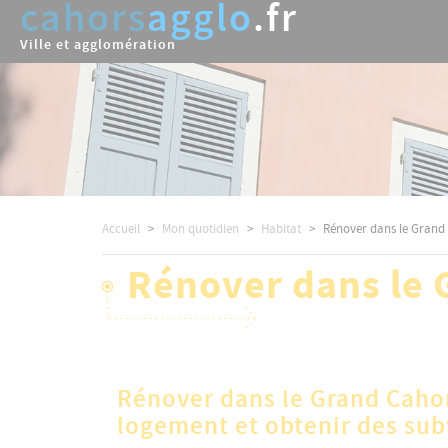
cahors
agglo
.fr
Aller
au
Ville et agglomération
contenu
principal
Accueil
Mon quotidien
Habitat
Rénover dans le Grand
Rénover dans le 
Rénover dans le Grand Cahor
logement et obtenir des su