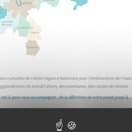
ides cumulées de l’ANAH (Agence Nationale pour l’Amélioration de l’Habi
gglomération du Grand Cahors, des communes, des caisses de retraite…
est là pour vous accompagner : de la définition de votre projet jusqu'à
un logement ou d'une copropriété,