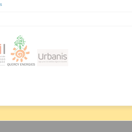
s
Image