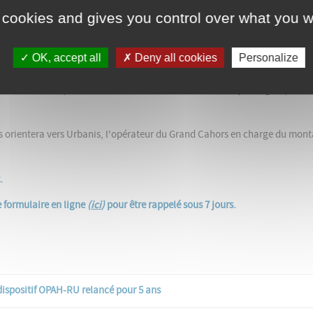
t, à la vieillesse ou au handicap,
 cookies and gives you control over what you w
ent dégradé/indigne et/ou vacant…
ichet unique du dispositif
, qui vous renseignera sur les aides et étudiera
OK, accept all
Deny all cookies
Personalize
tratif ou fiscal personnalisé ou vous orienter vers Quercy Energies pour 
vous orientera vers Urbanis, l'opérateur du Grand Cahors en charge du mon
.
e formulaire en ligne
(
ici
)
pour être rappelé sous 7 jours.
 dispositif OPAH-RU relancé pour 5 ans