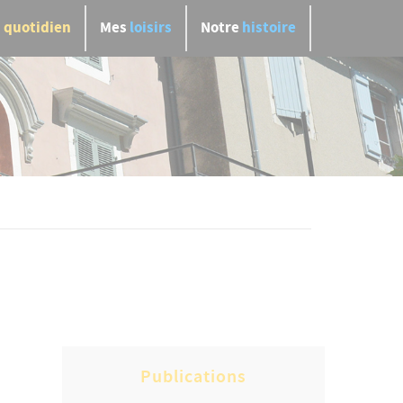
n
quotidien
Mes
loisirs
Notre
histoire
Publications