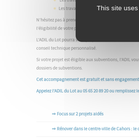
Les travaux d’
adaptation de votre logemen
This site uses
Les travaux de
réhabilitation d’un logem
N’hésitez pas à prendre contact avec
l'ADIL du Lot, gu
l’éligibilité de votre projet.
L'ADIL du Lot pourra vous proposer un conseil adminis
conseil technique personnalisé.
Si votre projet est éligible aux subventions, l'ADIL 
dossiers de subventions.
Cet accompagnement est gratuit et sans engagement
Appelez l'ADIL du Lot au 05 65 20 89 20 ou remplissez l
⇒ Focus sur 2 projets aidés
⇒ Rénover dans le centre-ville de Cahors : le