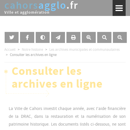
cahors
agglo
.fr
Aller
Toggl
au
naviga
Ville et agglomération
contenu
principal
Accueil
Notre histoire
Les archives municipales et communautaires
Consulter les archives en ligne
Consulter les
archives en ligne
La Ville de Cahors investit chaque année, avec l'aide financière
de la DRAC, dans la restauration et la numérisation de son
patrimoine historique. Les documents listés ci-dessous, ne sont