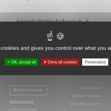
Agenda Petite Enfance 0 - 3
ans
 cookies and gives you control over what you w
OK, accept all
Deny all cookies
Personalize
Open Data
Nous contacter
Offres d'emploi
NOUS SUIVRE
Marchés publics