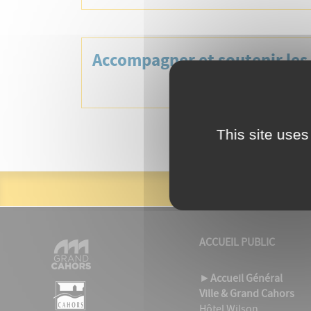
Accompagner et soutenir les
familles
This site uses
ACCUEIL PUBLIC
►
Accueil Général
Ville & Grand Cahors
Hôtel Wilson