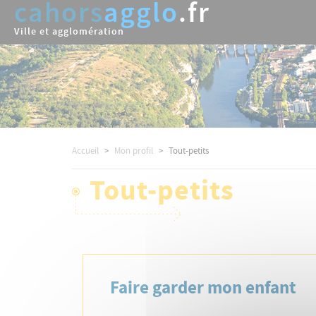
cahors
agglo
.fr
Aller
au
Ville et agglomération
contenu
principal
Accueil
Mon profil
Tout-petits
Tout-petits
Menu 3+
Faire garder mon enfant