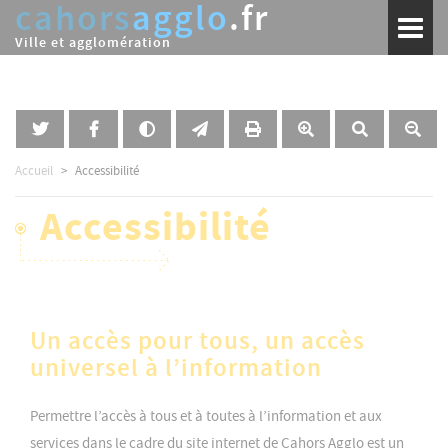
cahors
agglo
.fr
Aller
Toggl
au
naviga
Ville et agglomération
contenu
principal
Accueil
Accessibilité
Accessibilité
Un accès pour tous, un accès
universel à l’information
Permettre l’accès à tous et à toutes à l’information et aux
services dans le cadre du site internet de Cahors Agglo est un