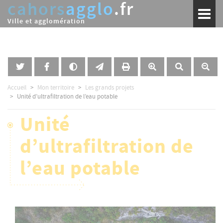
cahors
agglo
.fr
Aller
Toggl
au
naviga
Ville et agglomération
contenu
principal
Accueil
Mon territoire
Les grands projets
Unité d’ultrafiltration de l’eau potable
Unité
d’ultrafiltration de
l’eau potable