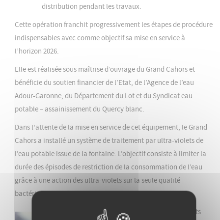
distribution pendant les travaux.
Cette opération franchit progressivement les étapes de procédure
indispensables avec comme objectif sa mise en service à
l’horizon 2026.
Elle est réalisée sous maîtrise d’ouvrage du Grand Cahors et
bénéficie du soutien financier de l’Etat, de l’Agence de l’eau
Adour-Garonne, du Département du Lot et du Syndicat eau
potable – assainissement du Quercy blanc.
Dans l'attente de la mise en service de cet équipement, le Grand
Cahors a installé un système de traitement par ultra-violets de
l’eau potable issue de la fontaine. L’objectif consiste à limiter la
durée des épisodes de restriction de la consommation de l’eau
grâce à une action des ultra-violets sur la seule qualité
bactériologique de la ressource.
Ce système de traitement par ultra-violets