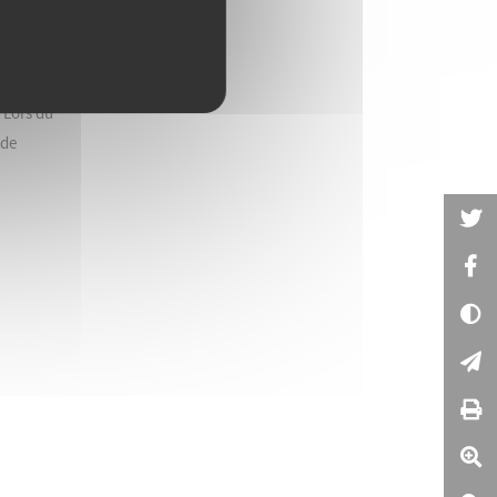
s
 Votre
 Lors du
 de