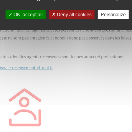
spectueux de l’environnement.
Le recensement, c’est sûr : vos information
OK, accept all
Deny all cookies
Personalize
s. Ils ne peuvent donc donner lieu à aucun contrôle administratif ou fiscal.
être sûr que les logements et les personnes ne sont comptés qu’une fois.
esse ne sont pas enregistrés et ne sont donc pas conservés dans les bases
aires (dont les agents recenseurs) sont tenues au secret professionnel.
ww.le-recensement-et-moi.fr
Image