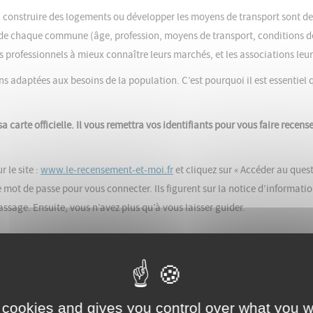
e, construire des logements ou développer les moyens de transport sont de
n de chaque commune (âge, profession, moyens de transport, conditions d
professionnels à mieux connaître leurs marchés, et les associations leur
s adaptées aux besoins de la population. C’est pourquoi il est essentiel 
carte officielle. Il vous remettra vos identifiants pour vous faire recens
 le site :
www.le-recensement-et-moi.fr
et cliquez sur « Accéder au ques
re mot de passe pour vous connecter. Ils figurent sur la notice d’informati
assage. Ensuite, vous n’avez plus qu’à vous laisser guider.
’agent recenseur vous remettra lors de son passage les questionnaires pap
i y résident. Remplissez-les lisiblement. Il peut vous aider si vous le sou
onvenu avec vous. Vous pouvez également les envoyer à votre mairie ou à
 cookies and gives you control over what you w