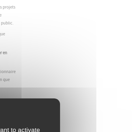
s projets
e
 public.
que
er en
tionnaire
on que
ier
haitez et
 la
ant to activate