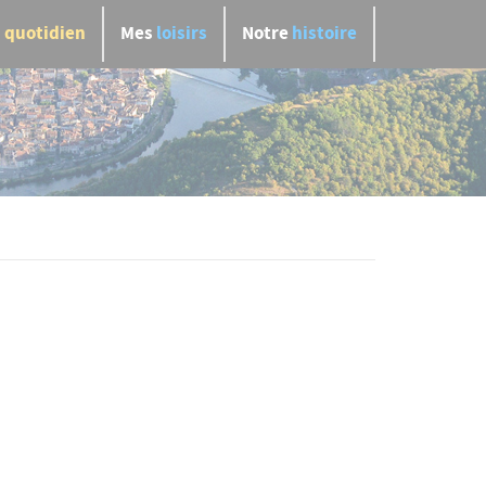
n
quotidien
Mes
loisirs
Notre
histoire