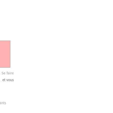
. Se faire
r…
et vous
ants