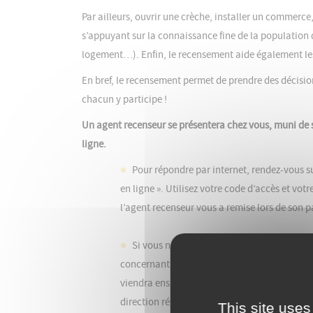
Par ailleurs, ouvrir une crèche, installer un commerc
s’appuyant sur la connaissance fine de la populatio
logement…). Enfin, le recensement aide également les 
En bref, le recensement permet de prendre des décision
chacun y participe !
Un agent recenseur se présentera chez vous, muni de sa 
ligne.
Pour répondre par internet, rendez-vous sur
en ligne ». Utilisez votre code d’accès et vot
l’agent recenseur vous a remise lors de son p
Si vous ne pouvez pas répondre en ligne l
concernant votre logement et les personnes qu
viendra ensuite les récupérer à un moment c
direction régionale de l’Insee.
This site uses