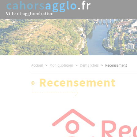
cahors
agglo
.fr
Aller
au
Ville et agglomération
contenu
principal
Accueil
Mon quotidien
Démarches
Recensement
Recensement