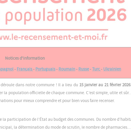
Notices d'information
spagnol
-
Français
-
Portuguais
-
Roumain
-
Russe
-
Turc
-
Ukrainien
déroule dans notre commune ! Il a lieu du
15 janvier au 21 février 2026
er la population officielle de chaque commune. C’est simple, utile et sû
rmations pour mieux comprendre et pour bien vous faire recenser.
le la participation de l’État au budget des communes. Du nombre d’habit
icipal, la détermination du mode de scrutin, le nombre de pharmacies...