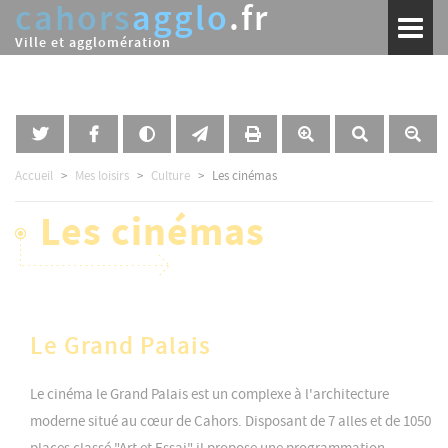
cahors
agglo
.fr
Aller
Toggl
au
naviga
Ville et agglomération
contenu
principal
Accueil
Mes loisirs
Culture
Les cinémas
Les cinémas
Le Grand Palais
Le cinéma le Grand Palais est un complexe à l'architecture
moderne situé au cœur de Cahors. Disposant de 7 alles et de 1050