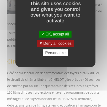
This site uses cookies
fonction de salle de cinéma !
and gives you control
Il sera ouvert à l'occasion de
over what you want to
certains évènements
activate
spéciaux.
Toutes les informations concernant ces événements seront
OK, accept all
publiés sur
cette page
!
Deny all cookies
871 rue Émile-Zola - 46000 Cahors
Personalize
Ciné Lot
Géré par la fédération départementale des foyers ruraux du Lot,
le circuit de cinéma itinérant CINELOT gère près de 400 séances
de cinéma par an sur une quarantaine de sites lotois agréés et
150 films diffusés : projections en avant-programmes de courts
métrages et de clips valorisant les initiatives du territoire,
débats, analyses de films, ateliers d’éducation à l’image pour le