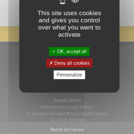
This site uses cookies
and gives you control
over what you want to
activate
OK, accept all
Deny all cookies
Personalize
Grand Cahors
Hôtel Administratif Wilson
72 rue du Président Wilson 46000 Cahors
Tél. 05 65 20 89 00
Mairie de Cahors