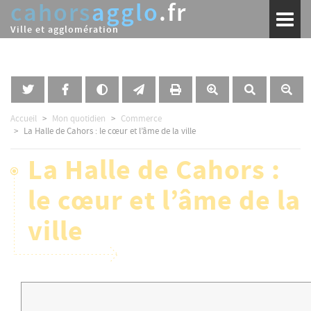
cahors
agglo
.fr
Aller
Toggl
au
naviga
Ville et agglomération
contenu
principal
Accueil
Mon quotidien
Commerce
La Halle de Cahors : le cœur et l’âme de la ville
La Halle de Cahors :
le cœur et l’âme de la
ville