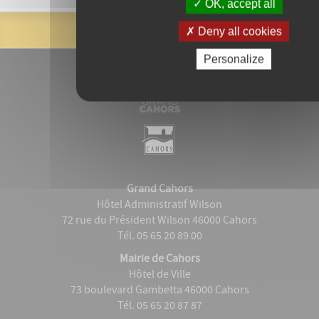
OK, accept all
Deny all cookies
Personalize
Grand Cahors
Hôtel Administratif Wilson
72 rue du Président Wilson 46000 Cahors
Tél. 05 65 20 89 00
Mairie de Cahors
Hôtel de Ville
73 boulevard Gambetta 46000 Cahors
Tél. 05 65 20 87 87