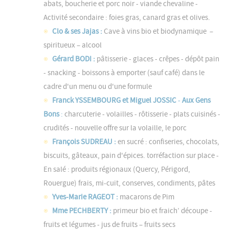
abats, boucherie et porc noir - viande chevaline -
Activité secondaire : foies gras, canard gras et olives.
Clo & ses Jajas :
Cave à vins bio et biodynamique –
spiritueux – alcool
Gérard BODI :
pâtisserie - glaces - crêpes - dépôt pain
- snacking - boissons à emporter (sauf café) dans le
cadre d'un menu ou d'une formule
Franck YSSEMBOURG et Miguel JOSSIC
-
Aux Gens
Bons
:
charcuterie - volailles - rôtisserie - plats cuisinés -
crudités - nouvelle offre sur la volaille, le porc
François SUDREAU :
en sucré : confiseries, chocolats,
biscuits, gâteaux, pain d'épices. torréfaction sur place -
En salé : produits régionaux (Quercy, Périgord,
Rouergue) frais, mi-cuit, conserves, condiments, pâtes
Yves-Marie RAGEOT :
macarons de Pim
Mme PECHBERTY :
primeur bio et fraich’ découpe -
fruits et légumes - jus de fruits – fruits secs