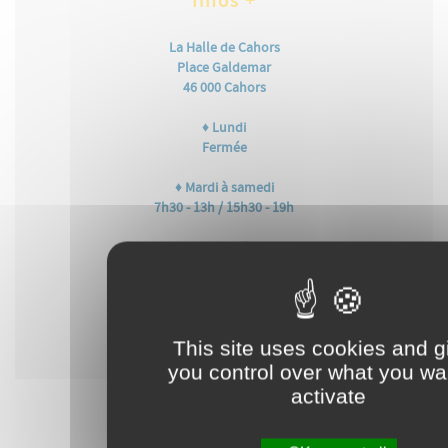
Infos +
La Halle de Cahors
Place Galdemar
46 000 Cahors
♦ Lundi
Fermée
♦ Mardi à samedi
7h30 - 13h / 15h30 - 19h
♦ Dimanche
9h - 12h30
♦ Jours fériés
Fermée
This site uses cookies and g
Sauf dérogation
you control over what you wa
activate