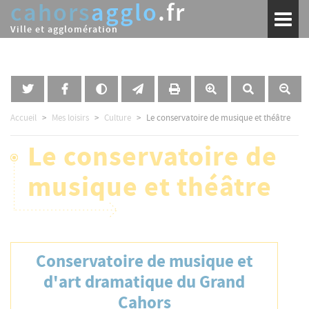
cahors
agglo
.fr
Aller
Toggl
au
naviga
Ville et agglomération
contenu
principal
Accueil
Mes loisirs
Culture
Le conservatoire de musique et théâtre
Le conservatoire de
musique et théâtre
Conservatoire de musique et
d'art dramatique du Grand
Cahors