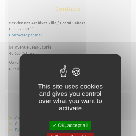
Contacts
Service des Archives Ville / Grand Cahors
05 65 20 88 11
Contacter par mail
94, avenue Jean-Jaurès
46 000
Cahors
Ouvert du lundi au vendredi
de 8h30 à 12h et de 13h30 à 17h30
This site uses cookies
and gives you control
over what you want to
Infos +
activate
Archives départementales du Lot
Société des Etudes du Lot
OK, accept all
Bibliothèque patrimoniale et de recherche