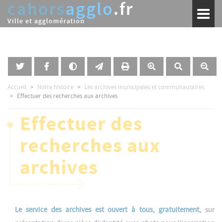
cahors
agglo
.fr
Aller
Toggl
au
naviga
Ville et agglomération
contenu
principal
Accueil
Notre histoire
Les archives municipales et communautaires
Effectuer des recherches aux archives
Effectuer des
recherches aux
archives
Le service des archives est ouvert à tous, gratuitement,
sur