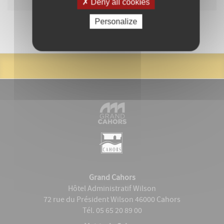
Deny all cookies
Personalize
Grand Cahors
Hôtel Administratif Wilson
72 rue du Président Wilson 46000 Cahors
Tél. 05 65 20 89 00