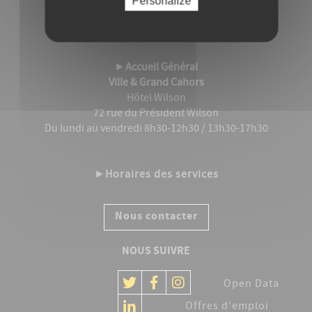
Personalize
Tél. 05 65 20 87 87
ACCUEIL PUBLIC
►
Accueil Général
Ville & Grand Cahors
Hôtel Wilson
72 rue du Président Wilson
Du lundi au vendredi 8h30-12h30 / 13h30-17h30
►
Horaires des services
Nous contacter
NOUS SUIVRE
Open Data
Offres d'emploi