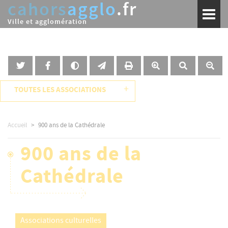
cahors
agglo
.fr
Aller
Toggl
au
naviga
Ville et agglomération
contenu
principal
+
TOUTES LES ASSOCIATIONS
Accueil
900 ans de la Cathédrale
900 ans de la
Cathédrale
Associations culturelles