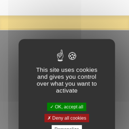
This site uses cookies
and gives you control
over what you want to
Grand Cahors
activate
Hôtel Administratif Wilson
72 rue du Président Wilson 46000 Cahors
Tél. 05 65 20 89 00
OK, accept all
Mairie de Cahors
Deny all cookies
Hôtel de Ville
73 boulevard Gambetta 46000 Cahors