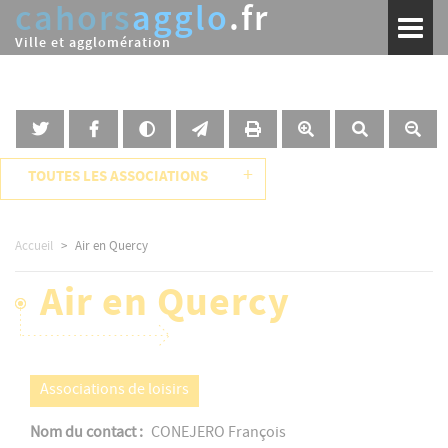
cahors
agglo
.fr
Aller
Toggl
au
naviga
Ville et agglomération
contenu
principal
+
TOUTES LES ASSOCIATIONS
Accueil
Air en Quercy
Air en Quercy
Associations de loisirs
Nom du contact
CONEJERO François