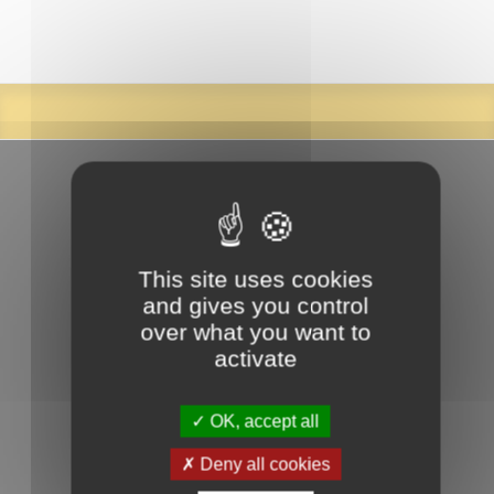
This site uses cookies
and gives you control
over what you want to
activate
Grand Cahors
Hôtel Administratif Wilson
72 rue du Président Wilson 46000 Cahors
OK, accept all
Tél. 05 65 20 89 00
Mairie de Cahors
Deny all cookies
Hôtel de Ville