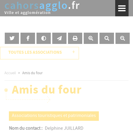
cahors
agglo
.fr
Aller
Toggl
au
naviga
Ville et agglomération
contenu
principal
+
TOUTES LES ASSOCIATIONS
Accueil
Amis du four
Amis du four
Associations touristiques et patrimoniales
Nom du contact
Delphine JUILLARD