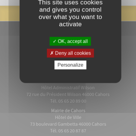
This site uses cookies
and gives you control
over what you want to
activate
OK, accept all
Deny all cookies
Personalize
Grand Cahors
Hôtel Administratif Wilson
72 rue du Président Wilson 46000 Cahors
Tél. 05 65 20 89 00
Mairie de Cahors
Hôtel de Ville
73 boulevard Gambetta 46000 Cahors
Tél. 05 65 20 87 87