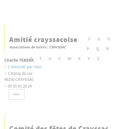
Amitié crayssacoise
- Tout -
A
B
C
D
E
F
G
H
|
Associations de loisirs
CRAYSSAC
I
J
K
L
M
N
O
P
Q
R
S
T
U
V
W
X
Y
Z
Charlie TEBEKA
Contacter par mail
Champ du lac
46150 CRAYSSAC
05 65 81 26 24
Voir