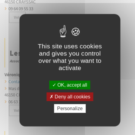
46150 CRAYSSAC
09 64 09 55 33
Voir
This site uses cookies
Les Mouvements du Coeur
and gives you control
over what you want to
|
Associations sportives
CRAYSSAC
activate
Véronique DESSEVRE
Contacter par mail
OK, accept all
Mas de Baside
46150 CRAYSSAC
Deny all cookies
06 63 32 95 21
Personalize
Voir