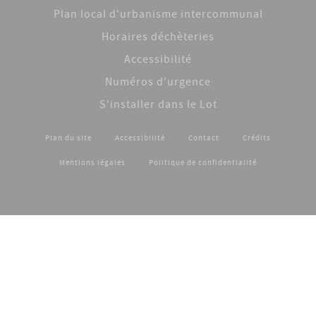
Plan local d'urbanisme intercommunal
Horaires déchèteries
Accessibilité
Numéros d'urgence
S'installer dans le Lot
Plan du site
Accessibilité
Contact
Crédits
Footer menu
Mentions légales
Politique de confidentialité