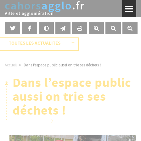
cahors
agglo
.fr
Aller
Toggl
au
naviga
Ville et agglomération
contenu
principal
+
TOUTES LES ACTUALITÉS
Accueil
Dans l’espace public aussi on trie ses déchets !
Dans l’espace public
aussi on trie ses
déchets !