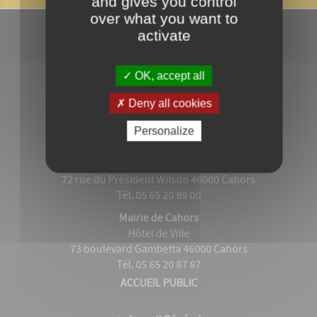
and gives you control
over what you want to
activate
OK, accept all
Deny all cookies
Personalize
Grand Cahors
Hôtel Administratif Wilson
72 rue du Président Wilson 46000 Cahors
Tél. 05 65 20 89 00
Mairie de Cahors
Hôtel de Ville
73 boulevard Gambetta 46000 Cahors
Tél. 05 65 20 87 87
ACCUEIL PUBLIC