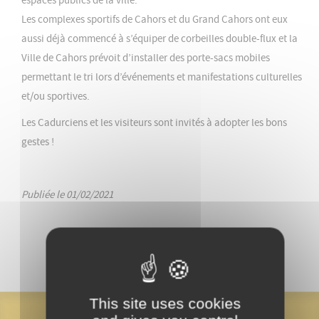
espaces publics de la ville.
Les complexes sportifs de Cahors et du Grand Cahors ont eux
aussi déjà commencé à s’équiper de corbeilles double-flux et la
Ville de Cahors prévoit d’installer des porte-sacs mobiles
permettant le tri lors d’événements et manifestations culturelles
et/ou sportives.
Les Cadurciens et les visiteurs sont invités à adopter les bons
gestes !
Publiée le 01/02/2021
This site uses cookies