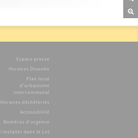
Espace presse
Horaires Divonéo
Plan local
d'urbanisme
intercommunal
Horaires déchèteries
Accessibilité
Numéros d'urgence
S'installer dans le Lot