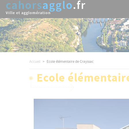
cahors
agglo
.fr
Aller
au
Ville et agglomération
contenu
principal
Accueil
Ecole élémentaire de Crayssac
Ecole élémentair