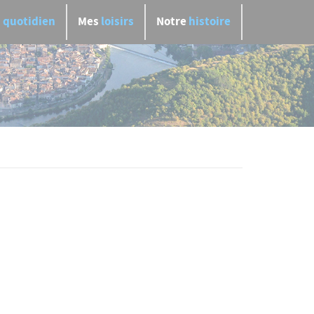
n
quotidien
Mes
loisirs
Notre
histoire