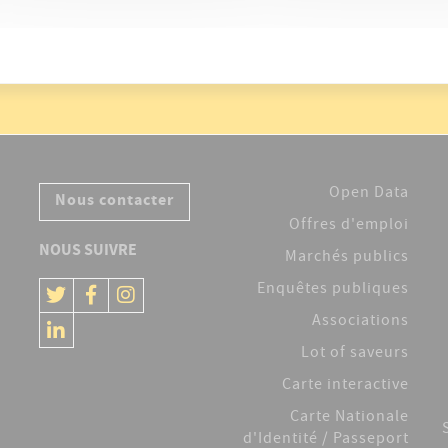
Open Data
Nous contacter
Offres d'emploi
NOUS SUIVRE
Marchés publics
Enquêtes publiques
Associations
Lot of saveurs
Carte interactive
Carte Nationale
d'Identité / Passeport