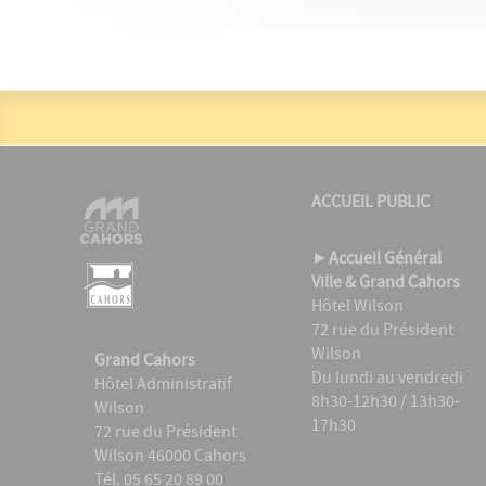
ACCUEIL PUBLIC
►
Accueil Général
Ville & Grand Cahors
Hôtel Wilson
72 rue du Président
Wilson
Grand Cahors
Du lundi au vendredi
Hôtel Administratif
8h30-12h30 / 13h30-
Wilson
17h30
72 rue du Président
Wilson 46000 Cahors
Tél. 05 65 20 89 00