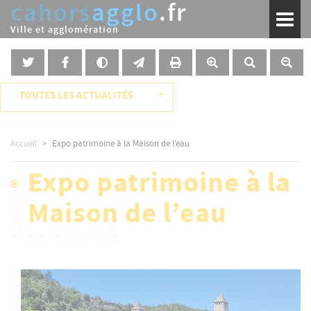
cahors
agglo
.fr
Aller
Toggl
au
naviga
Ville et agglomération
contenu
principal
+
TOUTES LES ACTUALITÉS
Accueil
Expo patrimoine à la Maison de l’eau
Expo patrimoine à la
Maison de l’eau
Image