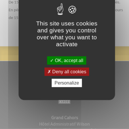
De 15 h à 18 h, les vendredis, samedis, dimanches et jours fériés.
En période de vacances scolaires de la zone C, ouvert tous les jours
de 15 h à 18 h.
This site uses cookies
and gives you control
over what you want to
activate
OK, accept all
Deny all cookies
Personalize
Grand Cahors
Hôtel Administratif Wilson