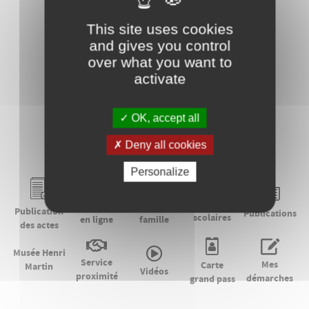
This site uses cookies
and gives you control
Agenda
over what you want to
activate
OK, accept all
Salle des fêtes
Deny all cookies
Personalize
Menus
Paiement
Portail
Publication
Publications
scolaires
en ligne
famille
des actes
Musée Henri
Service
Mes
Carte
Martin
Vidéos
proximité
démarches
grand pass